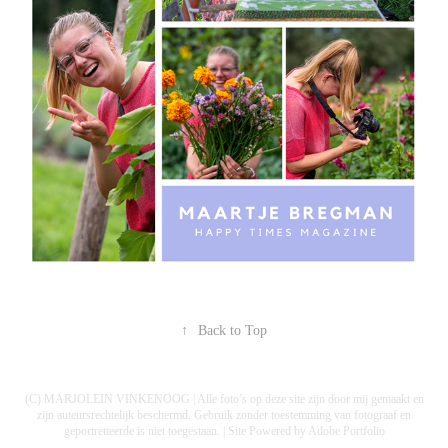
↑
Back to Top
(C) MARJOLEIN VINKENOOG | Alle foto’s op deze site zijn door mij gemaakt en
zijn auteursrechtelijk beschermd. Gebruik zonder toestemming van fotograaf en
geportretteerde is niet toegestaan. | Site Powered by
Adobe Portfolio